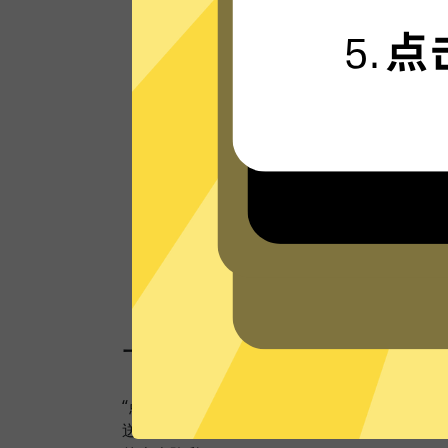
接技术，只为速度而生，可轻松支持4K流
体。
看看其他人的评价
一键连接，无需任何繁
“点击加速”，一键轻松连接。不论您是观看视
送私密信息等，快闪加速器都能轻松帮你搞定