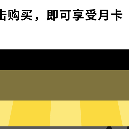
媒
您全面掌控您的网络隐私与安全。
下载快闪加速器
为什么选择快闪加速器
琐配置
频、社交网络、海淘购物、发
，并在此基础上更好地保护您