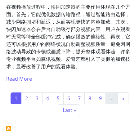
在视频播放过程中，快闪加速器的主要作用体现在几个方
面。首先，它能优化数据传输路径，通过智能路由选择，
减少网络拥堵和延迟，从而实现更快的内容加载。其次，
快闪加速器会在后台自动缓存部分视频内容，用户在观看
时无需等待全部缓冲完成，确保播放的连续性。再次，它
还可以根据用户的网络状况自动调整视频质量，避免因网
络波动导致的卡顿或画质下降，提升整体观看体验。许多
专业视频平台如腾讯视频、爱奇艺都引入了类似的加速技
术，显著改善了用户的观看体验。
Read More
分页
Page
Page
Page
Page
Page
Page
Page
Page
Page
下一页
1
2
3
4
5
6
7
8
9
…
››
末页
Last »