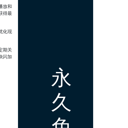
播放和
获得最
优化现
定期关
快闪加
永
久
免