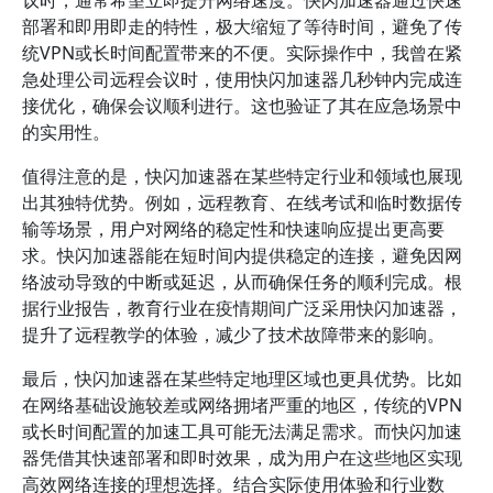
议时，通常希望立即提升网络速度。快闪加速器通过快速
部署和即用即走的特性，极大缩短了等待时间，避免了传
统VPN或长时间配置带来的不便。实际操作中，我曾在紧
急处理公司远程会议时，使用快闪加速器几秒钟内完成连
接优化，确保会议顺利进行。这也验证了其在应急场景中
的实用性。
值得注意的是，快闪加速器在某些特定行业和领域也展现
出其独特优势。例如，远程教育、在线考试和临时数据传
输等场景，用户对网络的稳定性和快速响应提出更高要
求。快闪加速器能在短时间内提供稳定的连接，避免因网
络波动导致的中断或延迟，从而确保任务的顺利完成。根
据行业报告，教育行业在疫情期间广泛采用快闪加速器，
提升了远程教学的体验，减少了技术故障带来的影响。
最后，快闪加速器在某些特定地理区域也更具优势。比如
在网络基础设施较差或网络拥堵严重的地区，传统的VPN
或长时间配置的加速工具可能无法满足需求。而快闪加速
器凭借其快速部署和即时效果，成为用户在这些地区实现
高效网络连接的理想选择。结合实际使用体验和行业数