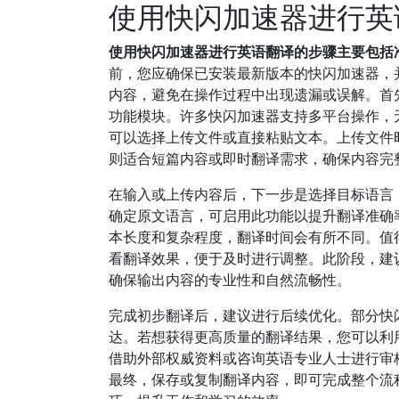
使用快闪加速器进行英
使用快闪加速器进行英语翻译的步骤主要包括
前，您应确保已安装最新版本的快闪加速器，
内容，避免在操作过程中出现遗漏或误解。首
功能模块。许多快闪加速器支持多平台操作，
可以选择上传文件或直接粘贴文本。上传文件时
则适合短篇内容或即时翻译需求，确保内容完
在输入或上传内容后，下一步是选择目标语言
确定原文语言，可启用此功能以提升翻译准确
本长度和复杂程度，翻译时间会有所不同。值
看翻译效果，便于及时进行调整。此阶段，建
确保输出内容的专业性和自然流畅性。
完成初步翻译后，建议进行后续优化。部分快
达。若想获得更高质量的翻译结果，您可以利
借助外部权威资料或咨询英语专业人士进行审
最终，保存或复制翻译内容，即可完成整个流