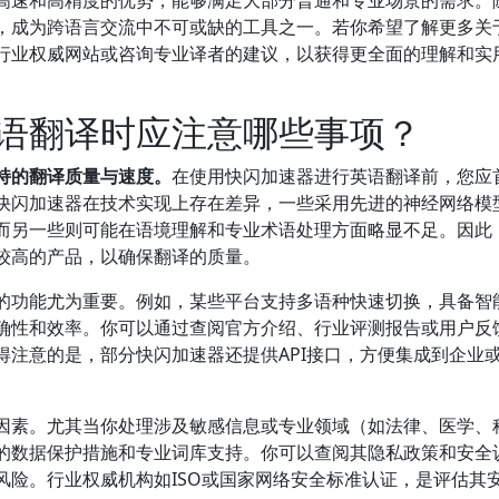
高速和高精度的优势，能够满足大部分普通和专业场景的需求。
，成为跨语言交流中不可或缺的工具之一。若你希望了解更多关
行业权威网站或咨询专业译者的建议，以获得更全面的理解和实
语翻译时应注意哪些事项？
持的翻译质量与速度。
在使用快闪加速器进行英语翻译前，您应
快闪加速器在技术实现上存在差异，一些采用先进的神经网络模
而另一些则可能在语境理解和专业术语处理方面略显不足。因此
较高的产品，以确保翻译的质量。
的功能尤为重要。例如，某些平台支持多语种快速切换，具备智
确性和效率。你可以通过查阅官方介绍、行业评测报告或用户反
得注意的是，部分快闪加速器还提供API接口，方便集成到企业
因素。尤其当你处理涉及敏感信息或专业领域（如法律、医学、
的数据保护措施和专业词库支持。你可以查阅其隐私政策和安全
风险。行业权威机构如ISO或国家网络安全标准认证，是评估其