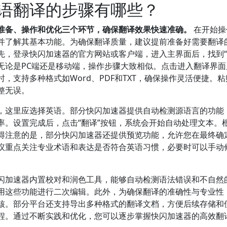
语翻译的步骤有哪些？
准备、操作和优化三个环节，确保翻译效果快速准确。
在开始操
并了解其基本功能。为确保翻译质量，建议提前准备好需要翻译
先，登录快闪加速器的官方网站或客户端，进入主界面后，找到“
无论是PC端还是移动端，操作步骤大致相似。点击进入翻译界面
，支持多种格式如Word、PDF和TXT，确保操作灵活便捷。
整无误。
，这里应选择英语。部分快闪加速器提供自动检测源语言的功能
率。设置完成后，点击“翻译”按钮，系统会开始自动处理文本。
得注意的是，部分快闪加速器还提供预览功能，允许您在最终确
议重点关注专业术语和表达是否符合英语习惯，必要时可以手动
闪加速器内置校对和润色工具，能够自动检测语法错误和不自然
用这些功能进行二次编辑。此外，为确保翻译的准确性与专业性
核。部分平台还支持导出多种格式的翻译文档，方便后续存储和
程。通过不断实践和优化，您可以逐步掌握快闪加速器的高效翻