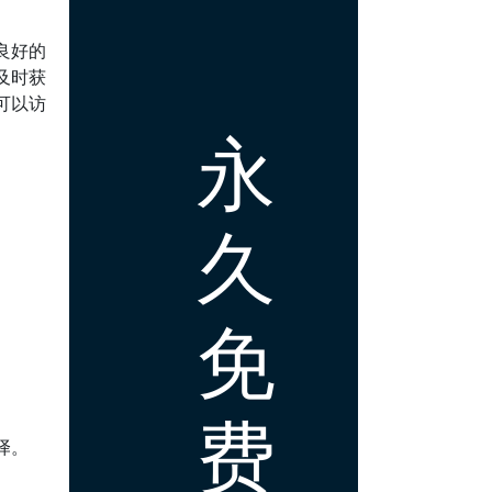
良好的
及时获
可以访
永
久
免
费
译。