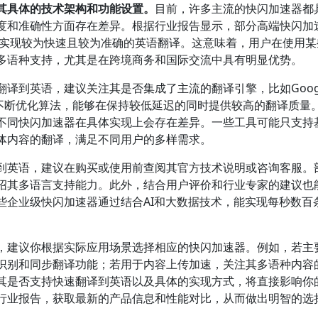
其具体的技术架构和功能设置。
目前，许多主流的快闪加速器都
度和准确性方面存在差异。根据行业报告显示，部分高端快闪加
够实现较为快速且较为准确的英语翻译。这意味着，用户在使用某
多语种支持，尤其是在跨境商务和国际交流中具有明显优势。
译到英语，建议关注其是否集成了主流的翻译引擎，比如Goog
台不断优化算法，能够在保持较低延迟的同时提供较高的翻译质量
不同快闪加速器在具体实现上会存在差异。一些工具可能只支持
体内容的翻译，满足不同用户的多样需求。
到英语，建议在购买或使用前查阅其官方技术说明或咨询客服。
绍其多语言支持能力。此外，结合用户评价和行业专家的建议也
些企业级快闪加速器通过结合AI和大数据技术，能实现每秒数百
，建议你根据实际应用场景选择相应的快闪加速器。例如，若主
识别和同步翻译功能；若用于内容上传加速，关注其多语种内容
其是否支持快速翻译到英语以及具体的实现方式，将直接影响你
行业报告，获取最新的产品信息和性能对比，从而做出明智的选