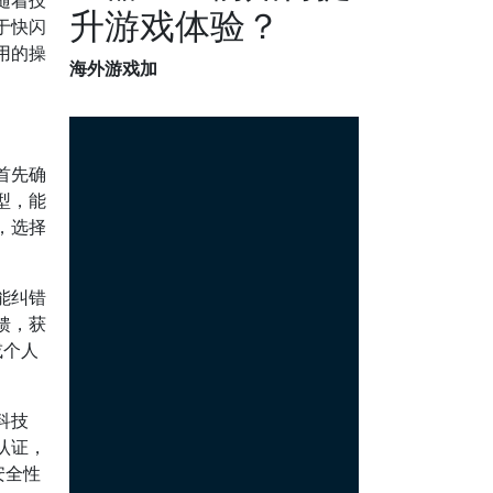
随着技
升游戏体验？
于快闪
用的操
海外游戏加
首先确
型，能
，选择
能纠错
馈，获
或个人
科技
认证，
安全性