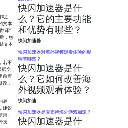
快闪加速器是什
么？它的主要功能
作之
的文本
和优势有哪些？
翻译”
后，您
快闪加速器
粘贴文本
快闪加速器对海外视频观看体验的影
响有哪些？
，若不
快闪加速器是什
根据文
么？它如何改善海
定前查
修改，
外视频观看体验？
快闪加速
的表
，建议
快闪加速器是否支持海外游戏加速？
使用。
快闪加速器是什
译技