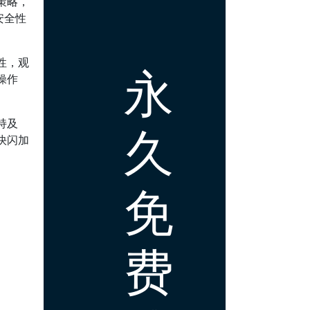
策略，
安全性
性，观
永
操作
持及
久
快闪加
免
费