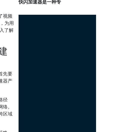
快闪加速器是一种专
了视频
，为用
入了解
建
首先要
速器产
路径
网络。
跨区域